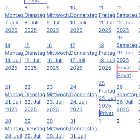
7
8
9
10
11
12
Montag,
Dienstag,
Mittwoch,
Donnerstag,
Freitag,
Samstag,
7. Juli
8. Juli
9. Juli
10. Juli
11. Juli
12. Juli
2025
2025
2025
2025
2025
2025
19
Samstag,
14
15
16
17
18
19. Juli
Montag,
Dienstag,
Mittwoch,
Donnerstag,
Freitag,
2025
14. Juli
15. Juli
16. Juli
17. Juli
18. Juli
Privat
2025
2025
2025
2025
2025
Privat
25
21
22
23
24
26
Freitag,
Montag,
Dienstag,
Mittwoch,
Donnerstag,
Samstag,
25. Juli
21. Juli
22. Juli
23. Juli
24. Juli
26. Juli
2025
2025
2025
2025
2025
2025
Privat
28
29
30
31
1
2
Montag,
Dienstag,
Mittwoch,
Donnerstag,
28. Juli
29. Juli
30. Juli
31. Juli